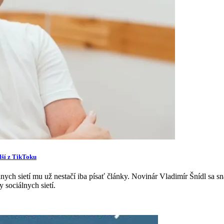
lší z TikToku
nych sietí mu už nestačí iba písať články. Novinár Vladimír Šnídl sa s
 sociálnych sietí.