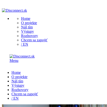
Home
O projekte
Náš tím
Výstupy
Rozhovory
Chcem sa zapojiť
/ EN
Menu
Home
O projekte
Náš tím
Výstupy
Rozhovory
Chcem sa zapojiť
/ EN