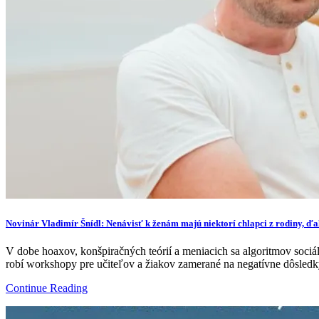
Novinár Vladimír Šnídl: Nenávisť k ženám majú niektorí chlapci z rodiny, ďa
V dobe hoaxov, konšpiračných teórií a meniacich sa algoritmov sociál
robí workshopy pre učiteľov a žiakov zamerané na negatívne dôsledky
Continue Reading