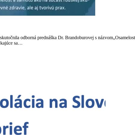
uskutočnila odborná prednáška Dr. Brandoburovej s názvom„Osamelosť 
týkajúce sa…