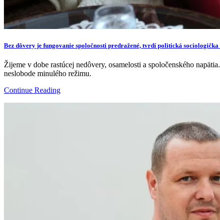
Bez dôvery je fungovanie spoločnosti predražené, tvrdí politická sociologičk
Žijeme v dobe rastúcej nedôvery, osamelosti a spoločenského napätia
neslobode minulého režimu.
Continue Reading