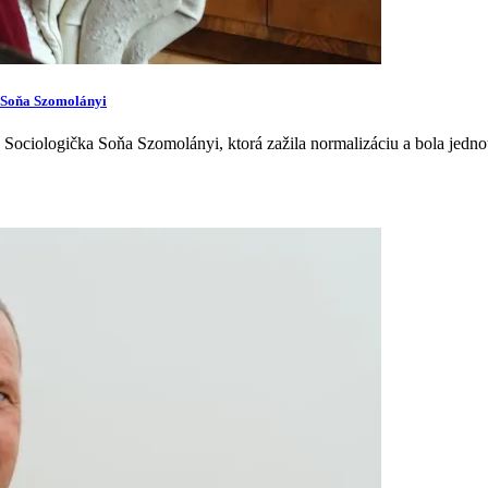
a Soňa Szomolányi
. Sociologička Soňa Szomolányi, ktorá zažila normalizáciu a bola jed