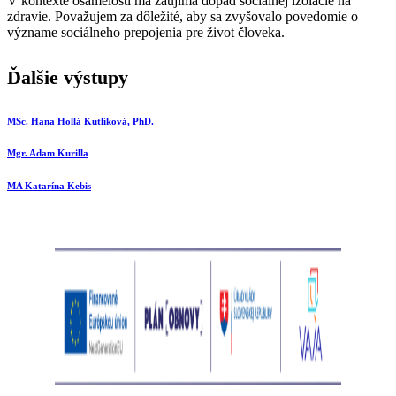
V kontexte osamelosti ma zaujíma dopad sociálnej izolácie na
zdravie. Považujem za dôležité, aby sa zvyšovalo povedomie o
význame sociálneho prepojenia pre život človeka.
Ďalšie výstupy
MSc. Hana Hollá Kutlíková, PhD.
Mgr. Adam Kurilla
MA Katarína Kebis