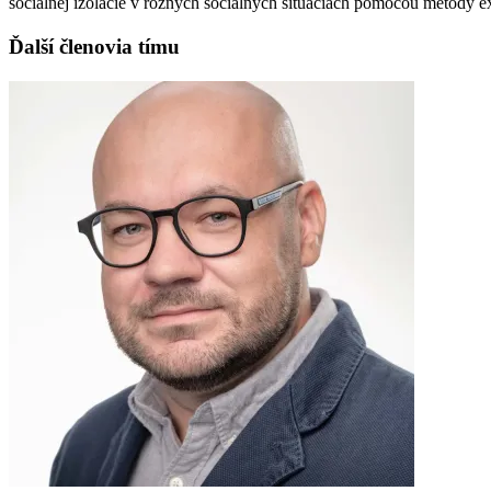
sociálnej izolácie v rôznych sociálnych situáciách pomocou metódy 
Ďalší členovia tímu