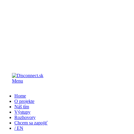
Menu
Home
O projekte
Náš tím
Výstupy
Rozhovory
Chcem sa zapojiť
/ EN