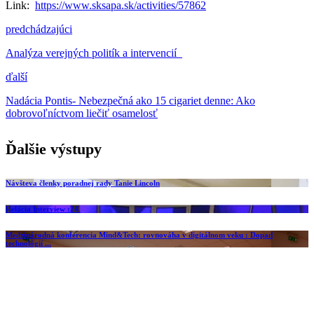
Link:
https://www.sksapa.sk/activities/57862
predchádzajúci
Analýza verejných politík a intervencií
ďalší
Nadácia Pontis- Nebezpečná ako 15 cigariet denne: Ako
dobrovoľníctvom liečiť osamelosť
Ďalšie výstupy
Návšteva členky poradnej rady Tanie Lincoln
Relácia Interview :24
Medzinárodná konferencia Mind&Tech: rovnováha v digitálnom veku : Dopad
technológií ...