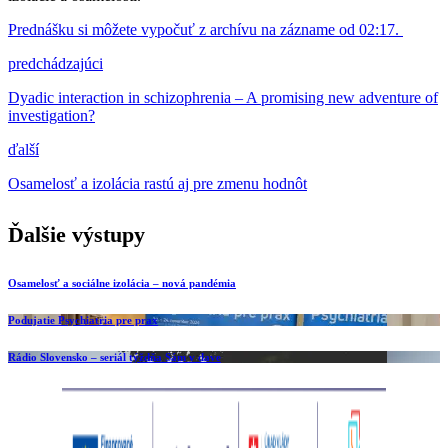
Prednášku si môžete vypočuť z archívu na zázname od 02:17.
Navigácia
predchádzajúci
v
Dyadic interaction in schizophrenia – A promising new adventure of
investigation?
článku
ďalší
Osamelosť a izolácia rastú aj pre zmenu hodnôt
Ďalšie výstupy
Osamelosť a sociálne izolácia – nová pandémia
Podujatie Psychiatria pre prax
Rádio Slovensko – seriál týždňa Sám v dave