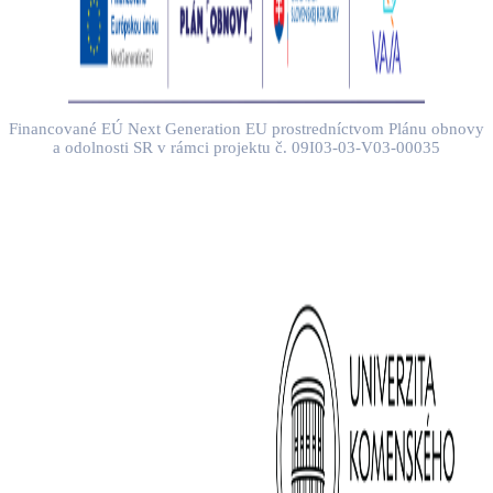
Financované EÚ Next Generation EU prostredníctvom Plánu obnovy
a odolnosti SR v rámci projektu č. 09I03-03-V03-00035