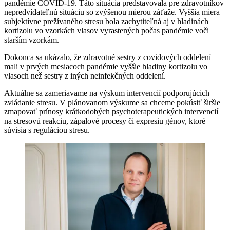
pandémie COVID-19. Táto situácia predstavovala pre zdravotníkov
nepredvídateľnú situáciu so zvýšenou mierou záťaže. Vyššia miera
subjektívne prežívaného stresu bola zachytiteľná aj v hladinách
kortizolu vo vzorkách vlasov vyrastených počas pandémie voči
starším vzorkám.
Dokonca sa ukázalo, že zdravotné sestry z covidových oddelení
mali v prvých mesiacoch pandémie vyššie hladiny kortizolu vo
vlasoch než sestry z iných neinfekčných oddelení.
Aktuálne sa zameriavame na výskum intervencií podporujúcich
zvládanie stresu. V plánovanom výskume sa chceme pokúsiť širšie
zmapovať prínosy krátkodobých psychoterapeutických intervencií
na stresovú reakciu, zápalové procesy či expresiu génov, ktoré
súvisia s reguláciou stresu.