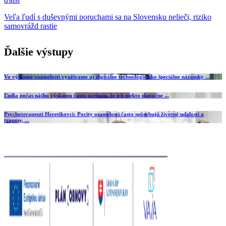
Veľa ľudí s duševnými poruchami sa na Slovensku nelieči, riziko
samovrážd rastie
Ďalšie výstupy
Vo výskume osamelosti využívame aj digitálne technológie ako špeciálne náramky ...
Ľudia počas nášho výskumu často oceňujú, že ich niekto skutočne ...
Psychoterapeuti Heretikovci: Pocity osamelosti často spôsobujú životné udalosti a
traumy, ...