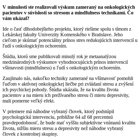
V minulosti ste realizovali výskum zameraný na onkologických
pacientov v súvislosti so stresom a mindfulness technikami. Čo
vám ukázal?
Ide o časť dlhodobejšieho projektu, ktorý riešime spolu s tímom z
Lekárskej fakulty Univerzity Komenského v Bratislave. Jeho
cieľom je skúmať potenciálny prínos stres redukujúcich intervencií u
ľudí s onkologickým ochorením.
Štúdia, ktorú sme publikovali minulý rok je metaanalýzou
medzinárodných výskumov vyhodnocujúcich prínos intervencií
všímavosti (mindfulness) u ľudí s onkologickým ochorením.
Zaujímalo nás, nakoľko techniky zamerané na všímavosť pomohli
ľuďom v aktívnej onkologickej liečbe pri zvládaní stresu a zvýšení
ich psychickej pohody. Štúdia ukázala, že na kvalitu života
pacientov a na mieru ich prežívaného stresu či mieru depresivity,
mali pomerne veľký efekt.
V priemere má náhodne vybraný človek, ktorý podstúpil
psychologickú intervenciu, približne 64 až 68 percentnú
pravdepodobnosť, že bude mať vyššiu subjektívne vnímanú kvalitu
života, nižšiu mieru stresu a depresivity než náhodne vybraný
človek z kontrolnej skupiny.