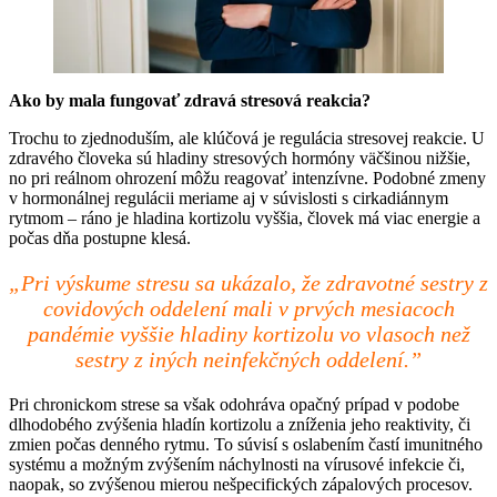
Ako by mala fungovať zdravá stresová reakcia?
Trochu to zjednoduším, ale klúčová je regulácia stresovej reakcie. U
zdravého človeka sú hladiny stresových hormóny väčšinou nižšie,
no pri reálnom ohrození môžu reagovať intenzívne. Podobné zmeny
v hormonálnej regulácii meriame aj v súvislosti s cirkadiánnym
rytmom – ráno je hladina kortizolu vyššia, človek má viac energie a
počas dňa postupne klesá.
„Pri výskume stresu sa ukázalo, že zdravotné sestry z
covidových oddelení mali v prvých mesiacoch
pandémie vyššie hladiny kortizolu vo vlasoch než
sestry z iných neinfekčných oddelení.”
Pri chronickom strese sa však odohráva opačný prípad v podobe
dlhodobého zvýšenia hladín kortizolu a zníženia jeho reaktivity, či
zmien počas denného rytmu. To súvisí s oslabením častí imunitného
systému a možným zvýšením náchylnosti na vírusové infekcie či,
naopak, so zvýšenou mierou nešpecifických zápalových procesov.