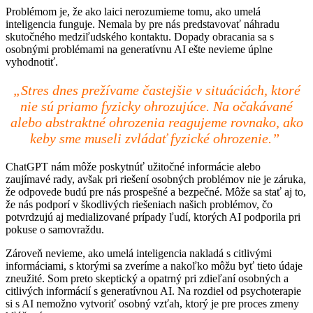
Problémom je, že ako laici nerozumieme tomu, ako umelá
inteligencia funguje. Nemala by pre nás predstavovať náhradu
skutočného medziľudského kontaktu. Dopady obracania sa s
osobnými problémami na generatívnu AI ešte nevieme úplne
vyhodnotiť.
„Stres dnes prežívame častejšie v situáciách, ktoré
nie sú priamo fyzicky ohrozujúce. Na očakávané
alebo abstraktné ohrozenia reagujeme rovnako, ako
keby sme museli zvládať fyzické ohrozenie.”
ChatGPT nám môže poskytnúť užitočné informácie alebo
zaujímavé rady, avšak pri riešení osobných problémov nie je záruka,
že odpovede budú pre nás prospešné a bezpečné. Môže sa stať aj to,
že nás podporí v škodlivých riešeniach našich problémov, čo
potvrdzujú aj medializované prípady ľudí, ktorých AI podporila pri
pokuse o samovraždu.
Zároveň nevieme, ako umelá inteligencia nakladá s citlivými
informáciami, s ktorými sa zveríme a nakoľko môžu byť tieto údaje
zneužité. Som preto skeptický a opatrný pri zdieľaní osobných a
citlivých informácií s generatívnou AI. Na rozdiel od psychoterapie
si s AI nemožno vytvoriť osobný vzťah, ktorý je pre proces zmeny