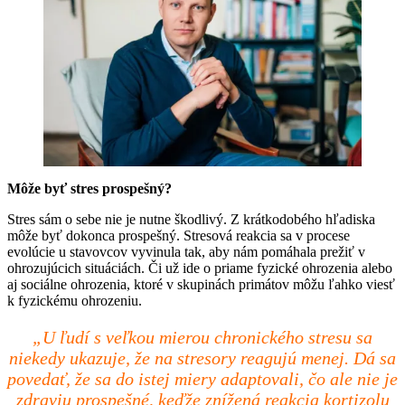
Môže byť stres prospešný?
Stres sám o sebe nie je nutne škodlivý. Z krátkodobého hľadiska
môže byť dokonca prospešný. Stresová reakcia sa v procese
evolúcie u stavovcov vyvinula tak, aby nám pomáhala prežiť v
ohrozujúcich situáciách. Či už ide o priame fyzické ohrozenia alebo
aj sociálne ohrozenia, ktoré v skupinách primátov môžu ľahko viesť
k fyzickému ohrozeniu.
„U ľudí s veľkou mierou chronického stresu sa
niekedy ukazuje, že na stresory reagujú menej. Dá sa
povedať, že sa do istej miery adaptovali, čo ale nie je
zdraviu prospešné, keďže znížená reakcia kortizolu