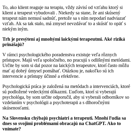
To, ako klient reaguje na terapiu, vždy závisí od vzťahu ktorý si
klient a terapeut vybudovali . Niekedy sa stane, že ani skúsený
terapeut nám nemusí sadnúť, pretože sa s ním nepodarí nadviazať
vzťah. Ak sa tak stalo, má zmysel nevzdávať to a skúsiť to opäť s
niekým iným.
Trh je presýtení aj mnohými laickými terapeutmi. Aké riziká
prinášajú?
V rámci psychologického poradenstva existuje veľa rôznych
prístupov. Majú veľa spoločného, no pracujú s odlišnými metódami.
Určite by som si dal pozor na laických terapeutov, ktorí často môžu
mať aj dobrý úmysel pomáhať. Otázkou je, nakoľko sú ich
intervencie a prístupy účinné a efektívne.
Psychologická práca je založená na metódach a intervenciách, ktoré
sú podložené vedeckými dôkazmi. Ľuďom, ktorí si vyberajú
psychológa, by som určite odporučil, aby si vyberali odborníkov so
vzdelaním v psychológii a psychoterapii a s dlhoročnými
skúsenosťami.
Na Slovensku chýbajú psychiatri a terapeuti. Mnohí ľudia sa
dnes so svojimi problémami obracajú na ChatGPT. Ako to
vnímate?