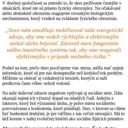
V dnešnej spoločnosti sa zmenilo to, že stres prežívame častejšie v
situáciách, ktoré nie sú priamo fyzicky ohrozujúce. Na očakávané
alebo abstraktné ohrozenia reagujeme rovnakým biologickým
mechanizmom, ktorý vznikol na zvládanie fyzického ohrozenia.
„Stres nám umožňuje mobilizovať naše energetické
zdroje, aby sme vedeli rýchlejšie a efektívnejšie
utekať alebo bojovať. Zároveň mení fungovanie
nášho imunitného systému tak, aby sme reagovali
efektívnejšie v prípade možného rizika.”
Podiel na tom, prečo dnes pociťujeme viac stresu, môžu mať najmä
informácie, ktoré sú pre nás dostupnejšie než kedykoľvek predtým.
Môžeme sa obávať aj vzdialených hrozieb, ktorých si naši
predkovia často vôbec neboli vedomí.
Na naše duševné zdravie negatívne vplývajú aj sociálne siete. Dáta
ukazujú najmä ich výrazný dopad na mladých ľudí. Jedným z
faktorov, ktorý hrá významnú úlohu, je práve miera sociálneho
porovnávania a hodnotenia, ktoré prinášajú. Stav, v ktorom sa cítime
byť hodnotení druhými, je pre väčšinu z nás veľmi stresujúci. Má to
tiež korene v našej evolučnej histórii ako sociálne žijúcich primátov.