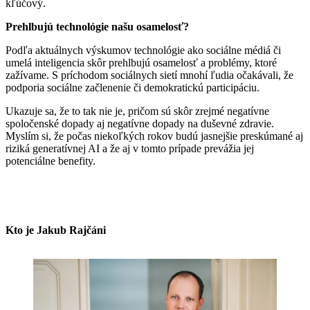
kľúčový.
Prehlbujú technológie našu osamelosť?
Podľa aktuálnych výskumov technológie ako sociálne médiá či
umelá inteligencia skôr prehlbujú osamelosť a problémy, ktoré
zažívame. S príchodom sociálnych sietí mnohí ľudia očakávali, že
podporia sociálne začlenenie či demokratickú participáciu.
Ukazuje sa, že to tak nie je, pričom sú skôr zrejmé negatívne
spoločenské dopady aj negatívne dopady na duševné zdravie.
Myslím si, že počas niekoľkých rokov budú jasnejšie preskúmané aj
riziká generatívnej AI a že aj v tomto prípade prevážia jej
potenciálne benefity.
Kto je Jakub Rajčáni