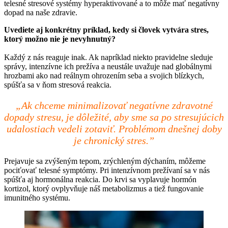
telesné stresové systémy hyperaktivované a to môže mať negatívny
dopad na naše zdravie.
Uvediete aj konkrétny príklad, kedy si človek vytvára stres,
ktorý možno nie je nevyhnutný?
Každý z nás reaguje inak. Ak napríklad niekto pravidelne sleduje
správy, intenzívne ich prežíva a neustále uvažuje nad globálnymi
hrozbami ako nad reálnym ohrozením seba a svojich blízkych,
spúšťa sa v ňom stresová reakcia.
„Ak chceme minimalizovať negatívne zdravotné
dopady stresu, je dôležité, aby sme sa po stresujúcich
udalostiach vedeli zotaviť. Problémom dnešnej doby
je chronický stres.”
Prejavuje sa zvýšeným tepom, zrýchleným dýchaním, môžeme
pociťovať telesné symptómy. Pri intenzívnom prežívaní sa v nás
spúšťa aj hormonálna reakcia. Do krvi sa vyplavuje hormón
kortizol, ktorý ovplyvňuje náš metabolizmus a tiež fungovanie
imunitného systému.