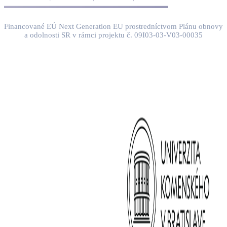
Financované EÚ Next Generation EU prostredníctvom Plánu obnovy
a odolnosti SR v rámci projektu č. 09I03-03-V03-00035