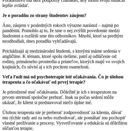
Poradenstvo má skôr podporný charakter, aby mohli svoju situáciu
lepšie zvládať.
Je o poradňu zo strany študentov záujem?
Áno, záujem v posledných rokoch výrazne narástol – najmä po
pandémii. Pomohlo aj to, že sme o nej zvýšili povedomie medzi
študentmi a rozšírili sme tím odborníkov. Mnohí, ktorí sa predtým
neodhodlali, dnes poradňu vyhľadávajú.
Prichádzajú aj medzinárodní študenti, s ktorými máme sedenia v
angličtine. K témam, ktoré spolu riešime, patrí aj odlúčenie od
rodiny, primárneho prostredia a priateľov, ktorých majú vo svojich
krajinách, čo súvisí aj s ich pocitom osamelosti.
Veľa ľudí má od psychoterapie isté očakávania. Čo je úlohou
terapeuta a čo očakávať od prvej terapie?
Je prirodzené mať očakávania. Dôležité je ich s terapeutom na
prvom stretnutí spoločne prebrať. Inak sa počas sedení môže
ukázať, že klient si predstavoval niečo úplne iné.
Úlohou terapeuta nie je preberať zodpovednosť za klienta, dávať
mu rýchle rady ani za neho rozhodovať, ale pomáhať mu pochopiť
vlastné prežívanie a procesy. Vysvetľovanie a edukácia sú dôležitou
súčasťou terapie.