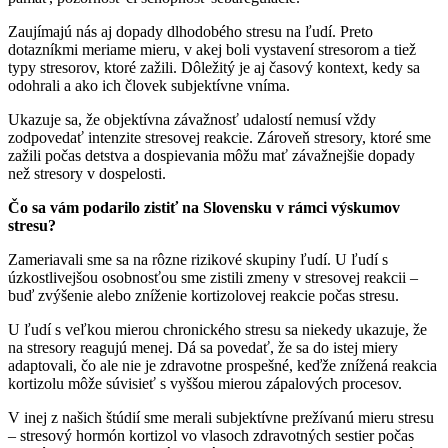
Zaujímajú nás aj dopady dlhodobého stresu na ľudí. Preto
dotazníkmi meriame mieru, v akej boli vystavení stresorom a tiež
typy stresorov, ktoré zažili. Dôležitý je aj časový kontext, kedy sa
odohrali a ako ich človek subjektívne vníma.
Ukazuje sa, že objektívna závažnosť udalostí nemusí vždy
zodpovedať intenzite stresovej reakcie. Zároveň stresory, ktoré sme
zažili počas detstva a dospievania môžu mať závažnejšie dopady
než stresory v dospelosti.
Čo sa vám podarilo zistiť na Slovensku v rámci výskumov
stresu?
Zameriavali sme sa na rôzne rizikové skupiny ľudí. U ľudí s
úzkostlivejšou osobnosťou sme zistili zmeny v stresovej reakcii –
buď zvýšenie alebo zníženie kortizolovej reakcie počas stresu.
U ľudí s veľkou mierou chronického stresu sa niekedy ukazuje, že
na stresory reagujú menej. Dá sa povedať, že sa do istej miery
adaptovali, čo ale nie je zdravotne prospešné, keďže znížená reakcia
kortizolu môže súvisieť s vyššou mierou zápalových procesov.
V inej z našich štúdií sme merali subjektívne prežívanú mieru stresu
– stresový hormón kortizol vo vlasoch zdravotných sestier počas