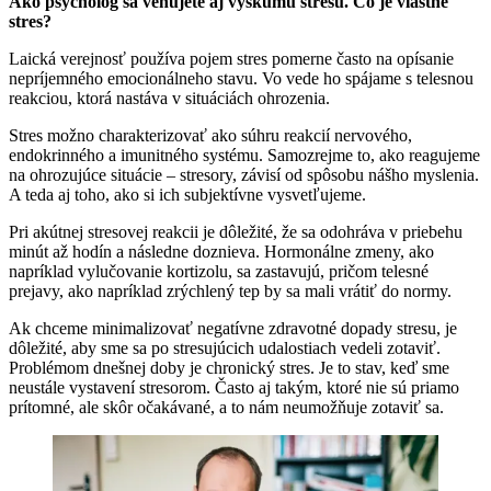
Ako psychológ sa venujete aj výskumu stresu. Čo je vlastne
stres?
Laická verejnosť používa pojem stres pomerne často na opísanie
nepríjemného emocionálneho stavu. Vo vede ho spájame s telesnou
reakciou, ktorá nastáva v situáciách ohrozenia.
Stres možno charakterizovať ako súhru reakcií nervového,
endokrinného a imunitného systému. Samozrejme to, ako reagujeme
na ohrozujúce situácie – stresory, závisí od spôsobu nášho myslenia.
A teda aj toho, ako si ich subjektívne vysvetľujeme.
Pri akútnej stresovej reakcii je dôležité, že sa odohráva v priebehu
minút až hodín a následne doznieva. Hormonálne zmeny, ako
napríklad vylučovanie kortizolu, sa zastavujú, pričom telesné
prejavy, ako napríklad zrýchlený tep by sa mali vrátiť do normy.
Ak chceme minimalizovať negatívne zdravotné dopady stresu, je
dôležité, aby sme sa po stresujúcich udalostiach vedeli zotaviť.
Problémom dnešnej doby je chronický stres. Je to stav, keď sme
neustále vystavení stresorom. Často aj takým, ktoré nie sú priamo
prítomné, ale skôr očakávané, a to nám neumožňuje zotaviť sa.