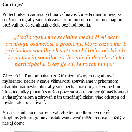
Čím to je?
Pri technikách zameraných na všímavosť, a teda mindfulness, sa
snažíme o to, aby sme zotrvávali v prítomnom okamihu a naplno
prežívali to, čo sa aktuálne deje bez hodnotenia.
„Podľa výskumov sociálne médiá či AI skôr
prehlbujú osamelosť a problémy, ktoré zažívame. S
príchodom sociálnych sietí mnohí ľudia očakávali,
že podporia sociálne začlenenie či demokratickú
participáciu. Ukazuje sa, že to tak nie je.”
Zároveň ľuďom pomáhajú znížiť mieru rôznych negatívnych
myšlienok, keďže v stave všímavosti zotrvávame v prítomnom
okamihu namiesto toho, aby sme nechali našu myseľ volne blúdiť.
Tieto techniky pracujú s našou pozornosťou, podporujú náš kontakt
s vlastným telom a zároveň nám umožňujú získať viac odstupu od
myšlienok a očakávaní.
V našej štúdii sme porovnávali efektivitu odborne vedených
skupinových programov, avšak všímavosť môže trénovať každý z
nás aj doma.