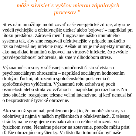
môže súvisieť s vyššou mierou zápalových
procesov.”
Stres nám umožňuje mobilizovať naše energetické zdroje, aby sme
vedeli rýchlejšie a efektívnejšie utekať alebo bojovať – napríklad pri
útoku predátora. Zároveň mení fungovanie nášho imunitného
systému tak, aby sme reagovali efektívnejšie v prípade možného
rizika bakteriálnej infekcie rany. Avšak utlmuje iné aspekty imunity,
ako napríklad imunitnú odpoveď na vírusové infekcie, čo zvyšuje
pravdepodobnosť ochorenia, ak sme v dlhodobom strese.
Významné stresory v súčasnej spoločnosti často súvisia so
psychosociálnym ohrozením – napríklad sociálnym hodnotením
druhými ľuďmi, ohrozením spoločenského postavenia či
spoločenským vylúčením. Významnú rolu zohráva aj pocit
osamelosti alebo strata vo vzťahoch – napríklad pri rozchode. Na
tieto situácie reagujeme telesne veľmi intenzívne, aj keď nemusí ísť
o bezprostredné fyzické ohrozenie.
Ako som už spomínal, problémom je aj to, že mnohé stresory sa
odohrávajú najmä v našich myšlienkach a očakávaniach. Z telesnej
stránky na ne reagujeme rovnako ako na reálne ohrozenia vo
fyzickom svete. Nemáme priestor na zotavenie, pretože môžu prísť
ďalšie ohrozujúce myšlienky. V dôsledku toho môžu byť naše