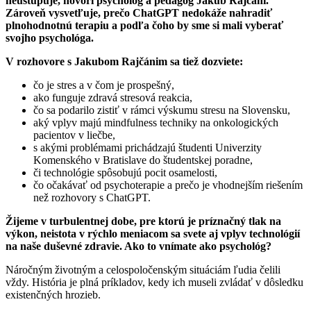
neustupuje, hovorí psychológ a pedagóg Jakub Rajčáni.
Zároveň vysvetľuje, prečo ChatGPT nedokáže nahradiť
plnohodnotnú terapiu a podľa čoho by sme si mali vyberať
svojho psychológa.
V rozhovore s Jakubom Rajčánim sa tiež dozviete:
čo je stres a v čom je prospešný,
ako funguje zdravá stresová reakcia,
čo sa podarilo zistiť v rámci výskumu stresu na Slovensku,
aký vplyv majú mindfulness techniky na onkologických
pacientov v liečbe,
s akými problémami prichádzajú študenti Univerzity
Komenského v Bratislave do študentskej poradne,
či technológie spôsobujú pocit osamelosti,
čo očakávať od psychoterapie a prečo je vhodnejším riešením
než rozhovory s ChatGPT.
Žijeme v turbulentnej dobe, pre ktorú je príznačný tlak na
výkon, neistota v rýchlo meniacom sa svete aj vplyv technológií
na naše duševné zdravie. Ako to vnímate ako psychológ?
Náročným životným a celospoločenským situáciám ľudia čelili
vždy. História je plná príkladov, kedy ich museli zvládať v dôsledku
existenčných hrozieb.