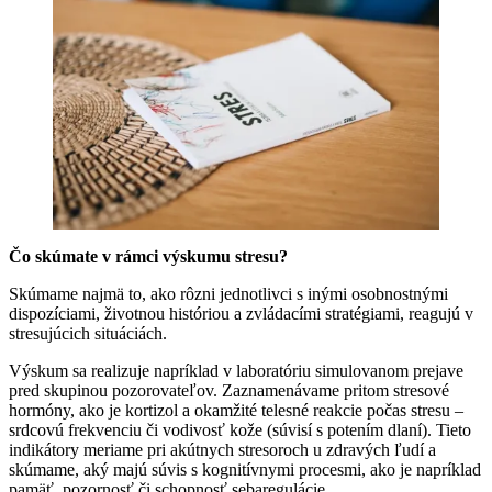
Čo skúmate v rámci výskumu stresu?
Skúmame najmä to, ako rôzni jednotlivci s inými osobnostnými
dispozíciami, životnou históriou a zvládacími stratégiami, reagujú v
stresujúcich situáciách.
Výskum sa realizuje napríklad v laboratóriu simulovanom prejave
pred skupinou pozorovateľov. Zaznamenávame pritom stresové
hormóny, ako je kortizol a okamžité telesné reakcie počas stresu –
srdcovú frekvenciu či vodivosť kože (súvisí s potením dlaní). Tieto
indikátory meriame pri akútnych stresoroch u zdravých ľudí a
skúmame, aký majú súvis s kognitívnymi procesmi, ako je napríklad
pamäť, pozornosť či schopnosť sebaregulácie.